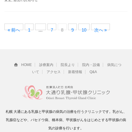
« 前へ
1
…
7
8
9
10
次へ »
HOME
診療案内
院長より
院内・設備
病気につ
いて
アクセス
新着情報
Q&A
札幌 大通にある乳腺と甲状腺の病気の治療を行うクリニックです。乳がん、
乳腺症などや、バセドウ病、橋本病、甲状腺がんをはじめとする甲状腺の病
気の診療を行います。