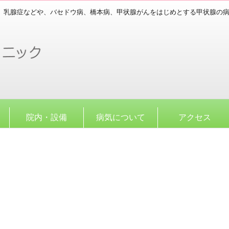
、乳腺症などや、バセドウ病、橋本病、甲状腺がんをはじめとする甲状腺の
院内・設備
病気について
アクセス
。