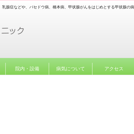
、乳腺症などや、バセドウ病、橋本病、甲状腺がんをはじめとする甲状腺の
院内・設備
病気について
アクセス
。