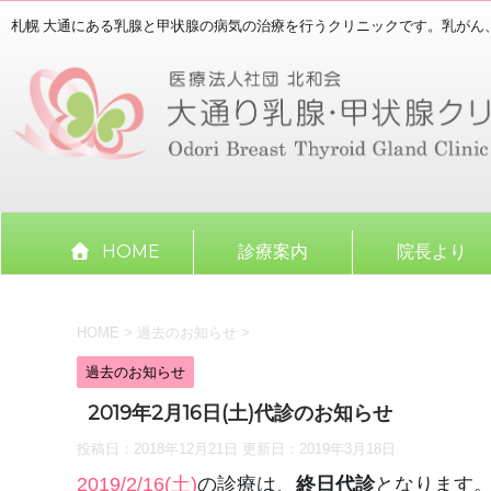
札幌 大通にある乳腺と甲状腺の病気の治療を行うクリニックです。乳がん
HOME
診療案内
院長より
HOME
>
過去のお知らせ
>
過去のお知らせ
2019年2月16日(土)代診のお知らせ
投稿日：2018年12月21日 更新日：
2019年3月18日
2019/2/16(土)
の診療は、
終日代診
となります