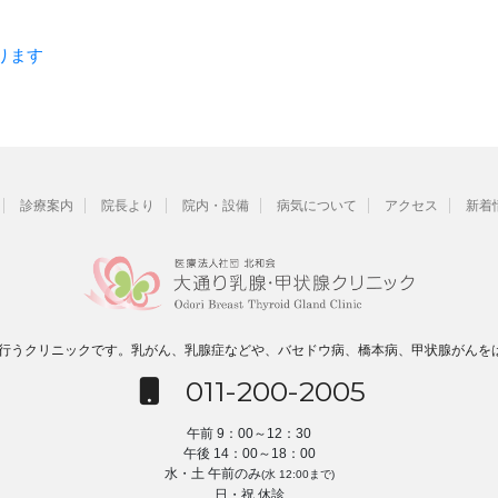
おります
診療案内
院長より
院内・設備
病気について
アクセス
新着
を行うクリニックです。乳がん、乳腺症などや、バセドウ病、橋本病、甲状腺がんを
011-200-2005
午前 9：00～12：30
午後 14：00～18：00
水・土 午前のみ
(水 12:00まで)
日・祝 休診