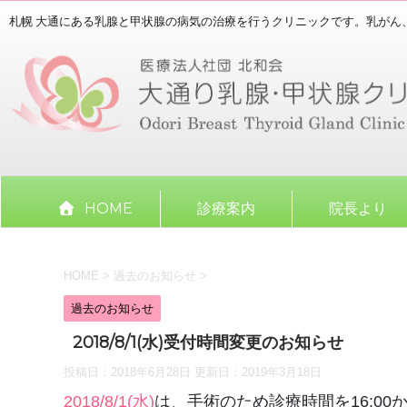
札幌 大通にある乳腺と甲状腺の病気の治療を行うクリニックです。乳がん
HOME
診療案内
院長より
HOME
>
過去のお知らせ
>
過去のお知らせ
2018/8/1(水)受付時間変更のお知らせ
投稿日：2018年6月28日 更新日：
2019年3月18日
2018/8/1(水)
は、手術のため診療時間を16:0